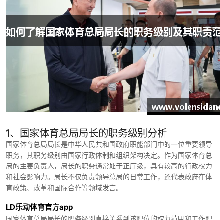
1、国家体育总局局长的职务级别分析
国家体育总局局长是中华人民共和国政府职能部门中的一位重要领导
职务，其职务级别由国家行政体制和组织架构决定。作为国家体育总
局的主要负责人，局长的职务通常处于正厅级，具有较高的行政权力
和社会影响力。局长不仅负责领导总局的日常工作，还代表政府在体
育政策、改革和国际合作等领域发言。
LD乐动体育官方app
国家体育总局局长的职务级别直接关系到该职位的权力范围和工作职