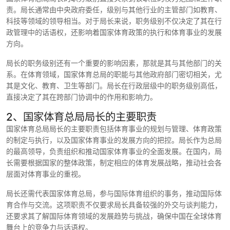
责。局长通常由中央政府委任，级别与其他行业的主管部门如教育、
科技等领域的领导相当。对于局长来说，职务级别不仅决定了其在行
政管理中的话语权，还影响着国家体育政策的执行和体育事业的发展
方向。
局长的职务级别还有一个重要的影响因素，那就是其与其他部门的关
系。在体育领域，国家体育总局的职能与其他政府部门密切相关，尤
其是文化、教育、卫生等部门。局长在行政层级中的职务级别高低，
直接决定了其在跨部门协调中的作用和影响力。
2、国家体育总局局长的主要职责
国家体育总局局长的主要职责包括体育事业的规划与管理、体育政策
的制定与执行，以及国家体育事业的发展方向的把控。局长作为总局
的最高领导，负责组织和推动国家体育事业的全面发展。在国内，局
长需要根据国家的整体政策，制定相应的体育发展战略，推动社会各
层面对体育事业的重视。
局长还需代表国家体育总局，参与国际体育组织的事务，推动国际体
育合作与交流。这项职责不仅要求局长具备较强的外交与谈判能力，
还要求其了解国际体育领域的发展趋势与挑战，确保中国在全球体育
舞台上的竞争力与话语权。