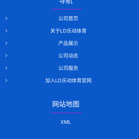
导航
公司首页
关于LD乐动体育
产品展示
公司动态
公司服务
加入LD乐动体育官网
网站地图
XML