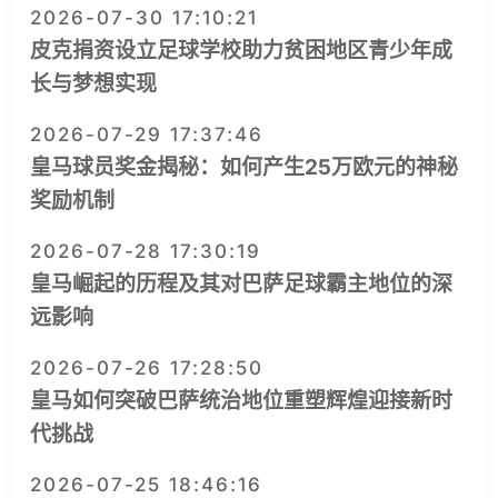
2026-07-30 17:10:21
皮克捐资设立足球学校助力贫困地区青少年成
长与梦想实现
2026-07-29 17:37:46
皇马球员奖金揭秘：如何产生25万欧元的神秘
奖励机制
2026-07-28 17:30:19
皇马崛起的历程及其对巴萨足球霸主地位的深
远影响
2026-07-26 17:28:50
皇马如何突破巴萨统治地位重塑辉煌迎接新时
代挑战
2026-07-25 18:46:16