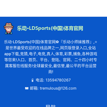
乐动·LDSports(中国)体育官网⚽️『乐动小师妹推荐』,⭐️
是世界最受欢迎的在线品牌之一,网页版登录入口,全站
app下载,竞猜,电子,电竞,真人,体育,彩票,捕鱼,各种游戏
等您来!入口、首页、平台、登陆、官网、二十四小时专
属客服在线服务!全球最安全,最信誉,最公平的平台运营
商!
电话: 13594780267
邮箱: tremulous@126.com