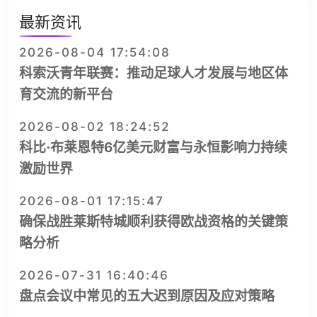
最新资讯
2026-08-04 17:54:08
科索沃青年联赛：推动足球人才发展与地区体
育交流的新平台
2026-08-02 18:24:52
科比·布莱恩特6亿美元财富与永恒影响力持续
激励世界
2026-08-01 17:15:47
确保战胜莱斯特城顺利获得欧战资格的关键策
略分析
2026-07-31 16:40:46
盘点会议中常见的五大迟到原因及应对策略