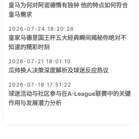
皇马为何对阿诺德情有独钟 他的特点如何符合
皇马需求
2026-07-24 18:20:28
皇家马德里国王杯五大经典瞬间揭秘你绝对不
知道的精彩时刻
2026-07-21 18:01:10
瓜帅换人决策深度解析及球迷反应热议
2026-07-19 17:51:22
球迷活动与社区参与在A-League联赛中的关键
作用与发展潜力分析