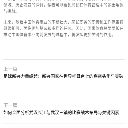
领域、历史演变的探讨，读者可以看到局长在体育管理中的多重角色
与挑战。
未来，随着中国体育事业的不断壮大，局长职务的职责和工作范围将
继续拓展，面临更加复杂和多样的任务。因此，国家体育总局局长在
推动中国体育事业向前发展的过程中，将发挥更加关键的作用。
上一篇
足球新兴力量崛起：新兴国家在世界杯舞台上的崭露头角与突破
下一篇
如何全面分析武汉长江与武汉三镇的比赛战术布局与关键因素