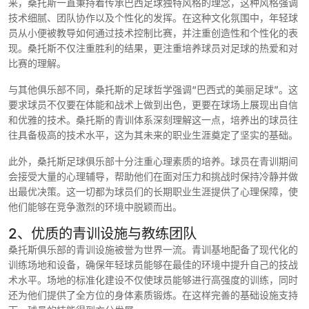
来，桑托斯一直秉持着传承巴西足球独特风格的理念，这种风格强调
技术细腻、团队协作以及个性化的发挥。在这种文化氛围中，年轻球
员从小便被教导如何通过技术控制比赛，并注重创造性和个性化的表
现。桑托斯不仅注重胜利的结果，更注重培养球员对足球的热爱和对
比赛的理解。
与其他俱乐部不同，桑托斯的足球哲学强调“巴西式的美丽足球”。这
要求球员不仅要在体能和战术上做到出色，更要在球场上展现出自信
和优雅的技术。桑托斯的青训体系深刻理解这一点，培养出的球员往
往具备极高的技术水平，这为其未来的职业生涯奠定了坚实的基础。
此外，桑托斯足球俱乐部十分注重心理素质的培养。球员在青训期间
会接受大量的心理辅导，帮助他们在面对压力和挑战时保持冷静并做
出最优决策。这一切都为球员们的长期职业生涯提供了心理保障，使
他们能够在竞争激烈的环境中脱颖而出。
2、优质的青训设施与教练团队
桑托斯俱乐部的青训设施被誉为世界一流。青训基地配备了现代化的
训练场地和设备，确保年轻球员能够在最佳的环境中提升自己的技战
术水平。场地的标准化建设不仅使球员能够进行高强度的训练，同时
还为他们提供了全方位的身体素质锻炼。在这样完善的基础设施支持