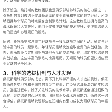
下，球员的技能得到充分发展。
除了设施，桑托斯的教练团队也是俱乐部培养球员的核心力量之一。
桑托斯的青训教练不仅具备深厚的专业背景和丰富的教学经验，还能
够根据每个球员的特点量身定制训练计划。这些教练往往拥有极高的
战术眼光和人文关怀，他们不仅关注球员的技术提升，更注重球员人
格的塑造和心理素质的锻炼。
同时，桑托斯非常注重年轻球员与一线队球员之间的互动。通过与经
验丰富的球员一起训练，年轻球员能够快速吸取宝贵的实战经验。此
外，俱乐部还会定期组织与其他强队的交流与比赛，增加年轻球员的
实战机会。这些丰富的训练与比赛经历，无疑帮助球员们更快适应职
业足球的竞争环境。
3、科学的选拔机制与人才发现
桑托斯足球俱乐部的成功，离不开其科学严谨的人才选拔机制。俱乐
部通过各类地方和全国性的青少年赛事，广泛筛选具备潜力的年轻球
员。选拔过程中，除了关注球员的技术水平，桑托斯还会通过细致的
观察，评估球员的心理素质、团队意识及战术理解能力。通过这一综
合评估，桑托斯能够发现那些在短期内有潜力成长为顶级球员的年轻
人。