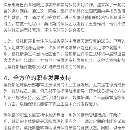
俱乐部与巴西各地的足球学校和学院保持密切合作，建立起了一套完
善的选材网络。通过这一网络，桑托斯能够在全国范围内寻找具备潜
力的球员，并且通过试训等方式，进一步确认他们的技术特长和适应
能力。在这一过程中，桑托斯的球探团队发挥了重要作用，他们不仅
关注球员的竞技表现，还注重球员的综合素质。
此外，桑托斯还非常注重从街头足球中发掘天赋异禀的球员。巴西的
街头足球文化源远流长，许多世界级球员正是在街头足球中崭露头
角。桑托斯通过与当地社区合作，发现那些在非正式环境中展现出巨
大潜力的年轻球员，并为他们提供更多的发展机会。这种选拔机制帮
助桑托斯确保能够发现并培养最具潜力的球员。
4、全方位的职业发展支持
桑托斯足球俱乐部非常注重球员的职业生涯发展，尤其是在球员成长
为一线队成员之后。俱乐部不仅提供战术指导，还为球员提供全方位
的职业规划支持。这包括了财务管理、媒体培训、个人品牌塑造等多
个方面，以确保球员能够在职业生涯中充分发挥潜力。
俱乐部的职业发展支持体系还包括一系列的健康管理措施。在桑托
斯，球员的身体健康是球队管理的重点之一。通过定期的体能测试和
康复治疗，桑托斯能够帮助球员保持最佳的竞技状态。同时，俱乐部