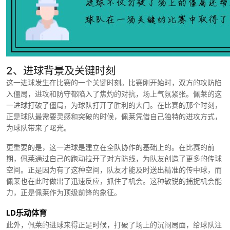
2、进球背景及关键时刻
这一进球发生在比赛的一个关键时刻。比赛刚开始时，双方的攻防陷
入僵局，进攻和防守都陷入了焦灼的对抗，场上气氛紧张。佩莱的这
一进球打破了僵局，为球队打开了胜利的大门。在比赛的那个时刻，
正是球队最需要灵感和突破的时候，佩莱凭借自己独特的进攻方式，
为球队带来了曙光。
更重要的是，这一进球是建立在全队协作的基础上的。在比赛的前
期，佩莱通过自己的跑动拉开了对方防线，为队友创造了更多的传球
空间。正是因为有了这种空间，队友才能及时送出精准的传中球，而
佩莱也在此时做出了迅速反应，抓住了机会。这种敏锐的捕捉机会能
力，正是佩莱作为顶级前锋的象征。
LD乐动体育
此外，佩莱的进球来得正是时候，打破了场上的沉闷局面，给球队注