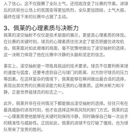
入了信心。这不仅鼓舞了全队士气，还彻底改变了比赛的节奏。进球
后的庆祝也让场上的氛围变得更加热烈，全队更加团结，士气大振，
最终在接下来的比赛中占据了主动。
3、佩莱的心理素质与决断力
佩莱的凌空抽射不仅仅是技术层面的展示，更是其心理素质的体现。
在比赛的关键时刻，球员的心理素质往往决定了能否把握住进攻机
会。佩莱面对如此艰难的局面，毫不犹豫地做出了凌空抽射的选择，
这一决断力体现了他在比赛中冷静的头脑和坚定的信念。
事实上，凌空抽射是一项极具挑战的技术要求。球员不仅要判断来球
的速度与弧度，还要考虑到自己与球门的距离、对方防守球员的压力
等因素。在这样复杂的情境下，佩莱能够在瞬间做出最合适的选择，
表现出其优秀的比赛阅读能力和无畏的心理素质。这种决断力和冷
静，正是世界级球员的标志之一。
此外，佩莱并非在任何情况下都能做出凌空抽射的选择。往往只有在
最具威胁的进攻时刻，他才会选择这种高风险的射门方式。佩莱的这
一心理素质使他能够在关键时刻保持冷静，同时确保自己每一次出手
的精准性与威胁性。正因如此，佩莱的进球不仅打破了僵局，也为球
队带来了宝贵的胜利。