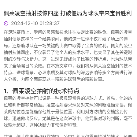
佩莱凌空抽射技惊四座 打破僵局为球队带来宝贵胜利
2024-12-10 01:28:37
在足球赛场上，瞬间的灵感和技术往往决定比赛的胜负。佩莱的凌空
抽射便是这样的一个经典瞬间，他的这一进球不仅打破了场上的僵
局，还帮助球队在一场关键的比赛中取得了宝贵的胜利。佩莱的凌空
抽射技惊四座，不仅彰显了他个人的技术水平，也突显了其在关键时
刻的冷静与决断力。这一进球无疑成为了比赛的转折点，也为球队带
来了全场瞩目的荣耀。在本篇文章中，我们将从佩莱凌空抽射的技术
特点、进球背景、心理素质及其对球队的深远影响等多个方面进行深
入分析，力图全面展现这一精彩进球背后的精彩故事。
1、佩莱凌空抽射的技术特点
佩莱的凌空抽射可以说是一种极具观赏性的进球方式。首先，他的站
位和判断都非常精准。凌空抽射要求球员对来球的判断准确无误，佩
莱的站位总是能确保他处于最佳位置，利用对方防线的空档接到传
球，迅速做出反应。尤其是在这次进球中，他凭借对球的判断，毫不
犹豫地起脚，这种决断力非常值得称赞。
其次，佩莱的脚法也非常独特。凌空抽射不仅需要精湛的技术，还要