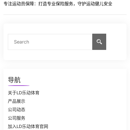
专注运动员保障：打造专业保险服务，守护运动健儿安全
导航
关于LD乐动体育
产品展示
公司动态
公司服务
加入LD乐动体育官网