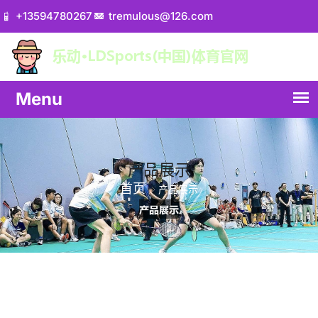
+13594780267
tremulous@126.com
产品展示
首页
产品展示