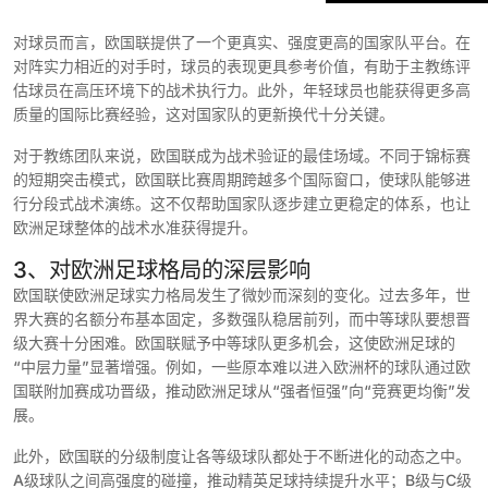
对球员而言，欧国联提供了一个更真实、强度更高的国家队平台。在
对阵实力相近的对手时，球员的表现更具参考价值，有助于主教练评
估球员在高压环境下的战术执行力。此外，年轻球员也能获得更多高
质量的国际比赛经验，这对国家队的更新换代十分关键。
对于教练团队来说，欧国联成为战术验证的最佳场域。不同于锦标赛
的短期突击模式，欧国联比赛周期跨越多个国际窗口，使球队能够进
行分段式战术演练。这不仅帮助国家队逐步建立更稳定的体系，也让
欧洲足球整体的战术水准获得提升。
3、对欧洲足球格局的深层影响
欧国联使欧洲足球实力格局发生了微妙而深刻的变化。过去多年，世
界大赛的名额分布基本固定，多数强队稳居前列，而中等球队要想晋
级大赛十分困难。欧国联赋予中等球队更多机会，这使欧洲足球的
“中层力量”显著增强。例如，一些原本难以进入欧洲杯的球队通过欧
国联附加赛成功晋级，推动欧洲足球从“强者恒强”向“竞赛更均衡”发
展。
此外，欧国联的分级制度让各等级球队都处于不断进化的动态之中。
A级球队之间高强度的碰撞，推动精英足球持续提升水平；B级与C级