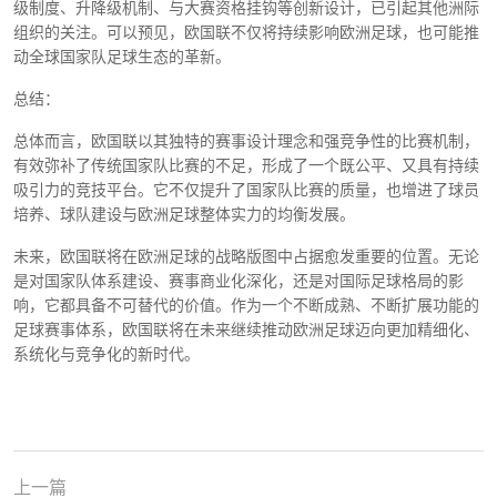
级制度、升降级机制、与大赛资格挂钩等创新设计，已引起其他洲际
组织的关注。可以预见，欧国联不仅将持续影响欧洲足球，也可能推
动全球国家队足球生态的革新。
总结：
总体而言，欧国联以其独特的赛事设计理念和强竞争性的比赛机制，
有效弥补了传统国家队比赛的不足，形成了一个既公平、又具有持续
吸引力的竞技平台。它不仅提升了国家队比赛的质量，也增进了球员
培养、球队建设与欧洲足球整体实力的均衡发展。
未来，欧国联将在欧洲足球的战略版图中占据愈发重要的位置。无论
是对国家队体系建设、赛事商业化深化，还是对国际足球格局的影
响，它都具备不可替代的价值。作为一个不断成熟、不断扩展功能的
足球赛事体系，欧国联将在未来继续推动欧洲足球迈向更加精细化、
系统化与竞争化的新时代。
上一篇