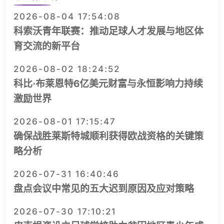
2026-08-04 17:54:08
科索沃青年联赛：推动足球人才发展与地区体
育交流的新平台
2026-08-02 18:24:52
科比·布莱恩特6亿美元财富与永恒影响力持续
激励世界
2026-08-01 17:15:47
确保战胜莱斯特城顺利获得欧战资格的关键策
略分析
2026-07-31 16:40:46
盘点会议中常见的五大迟到原因及应对策略
2026-07-30 17:10:21