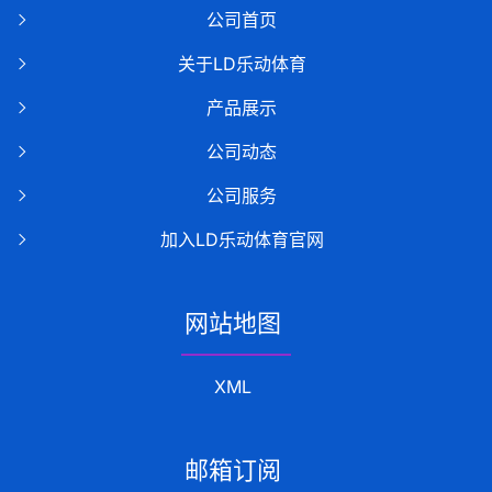
公司首页
关于LD乐动体育
产品展示
公司动态
公司服务
加入LD乐动体育官网
网站地图
XML
邮箱订阅