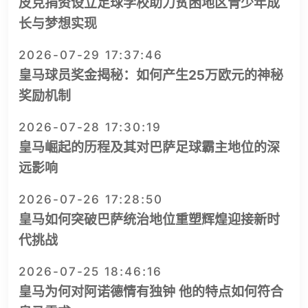
皮克捐资设立足球学校助力贫困地区青少年成
长与梦想实现
2026-07-29 17:37:46
皇马球员奖金揭秘：如何产生25万欧元的神秘
奖励机制
2026-07-28 17:30:19
皇马崛起的历程及其对巴萨足球霸主地位的深
远影响
2026-07-26 17:28:50
皇马如何突破巴萨统治地位重塑辉煌迎接新时
代挑战
2026-07-25 18:46:16
皇马为何对阿诺德情有独钟 他的特点如何符合