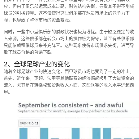
应，但由于俱乐部运营成本过高，财务结构失衡，导致其不得不削减
球员的引援预算。这不仅使得这些俱乐部在球员市场上的竞争力下
降，也导致了整体市场的资金紧张。
同时，一些中小型俱乐部的财政状况也极为堪忧。由于缺乏稳定的收
入来源，这些俱乐部在转会市场上的操作极为保守，甚至有些俱乐部
只能依赖租借球员来补充阵容。这种现象使得市场供求失衡，进而导
致了球员价格的普遍下跌。
2、全球足球产业的变化
随着全球足球产业的快速变化，西甲球员市场也受到了一定的冲击。
首先，近年来，英超、法甲等其他联赛的经济崛起吸引了大量资金的
流入，尤其是在转播权和赞助收入方面，这些联赛的收入水平远超西
甲。