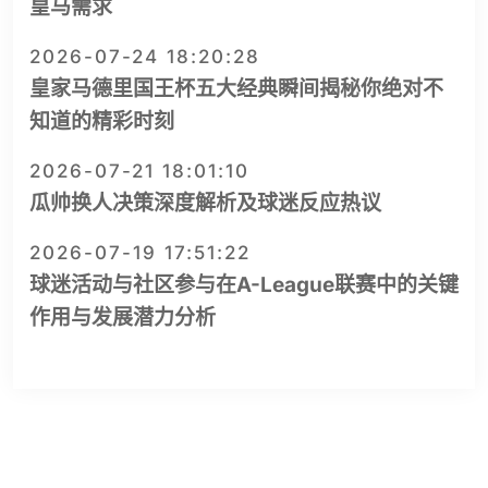
皇马需求
2026-07-24 18:20:28
皇家马德里国王杯五大经典瞬间揭秘你绝对不
知道的精彩时刻
2026-07-21 18:01:10
瓜帅换人决策深度解析及球迷反应热议
2026-07-19 17:51:22
球迷活动与社区参与在A-League联赛中的关键
作用与发展潜力分析