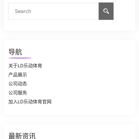
导航
关于LD乐动体育
产品展示
公司动态
公司服务
加入LD乐动体育官网
最新资讯