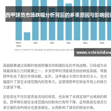
英超联赛通过高额的电视转播合同和国际化的市场战略，已经成为全
球最具吸引力的联赛之一，许多西甲的顶级球员纷纷转投英超，导致
西甲失去了部分市场份额。此外，法甲通过卡塔尔资本的注入，也大
幅提升了其在全球范围内的竞争力，这使得西甲在转会市场上的吸引
力逐渐下降。
这些变化不仅仅是资金流动的体现，也反映了全球足球产业格局的转
变。西甲俱乐部在全球范围内的影响力有所下降，这导致其在球员引
进方面的谈判地位也逐渐弱化，从而影响了球员的转会价格。