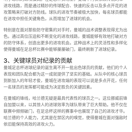
进攻线路，而是通过精妙的传球配合、快速的反击以及多点开花的进
攻策略来打破对方防线。球队的进攻节奏被极大加快，每名球员都能
在进攻中担任关键角色，从而增加了进球的机会。
特别是在面对那些防守密集的对手时，曼城的战术调整表现得尤为出
色。通过高位压迫和不断变化的进攻线路，曼城能够有效地打破对方
的防守体系，创造出更多的进攻机会。这种战术上的灵活性和多样化
使得曼城在足总杯比赛中能够屡屡破门，最终刷新了进球纪录。
3、关键球员对纪录的贡献
曼城足总杯进球纪录的诞生离不开一批出色球员的贡献，他们的个人
表现和团队配合都为这一成就提供了坚实的基础。从队中的核心球员
到新加入的年轻才俊，曼城在进攻端的表现可以说是多点开花，任何
一名球员的发挥都可能成为决定胜负的关键因素。
在曼城的锋线，哈兰德无疑是最具代表性的球员之一。这位挪威前锋
自加盟以来，以其惊人的进球效率为球队带来了巨大帮助。他不仅在
联赛中频频破门，在足总杯这样的赛事中也展现了自己的进攻才华。
哈兰德的个人能力，尤其是在禁区内的嗅觉，使得曼城在面对强敌时
依旧能保持高效的进攻火力。