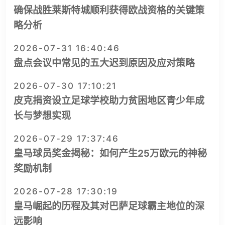
确保战胜莱斯特城顺利获得欧战资格的关键策
略分析
2026-07-31 16:40:46
盘点会议中常见的五大迟到原因及应对策略
2026-07-30 17:10:21
皮克捐资设立足球学校助力贫困地区青少年成
长与梦想实现
2026-07-29 17:37:46
皇马球员奖金揭秘：如何产生25万欧元的神秘
奖励机制
2026-07-28 17:30:19
皇马崛起的历程及其对巴萨足球霸主地位的深
远影响