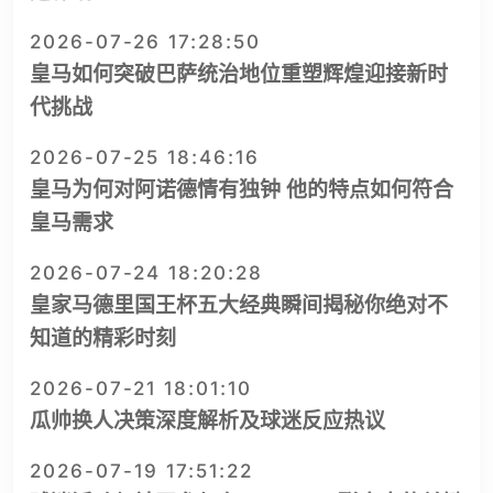
2026-07-26 17:28:50
皇马如何突破巴萨统治地位重塑辉煌迎接新时
代挑战
2026-07-25 18:46:16
皇马为何对阿诺德情有独钟 他的特点如何符合
皇马需求
2026-07-24 18:20:28
皇家马德里国王杯五大经典瞬间揭秘你绝对不
知道的精彩时刻
2026-07-21 18:01:10
瓜帅换人决策深度解析及球迷反应热议
2026-07-19 17:51:22