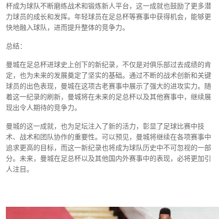
杯成为球队不断磨练战术和锻炼新人平台，这一成就也鼓励了更多潜
力球员的成长和发挥。年轻球员在足总杯等赛事中获得机会，能够更
快地融入球队，进而提升整体的竞争力。
总结：
曼城在足总杯进球史上创下的新纪录，不仅是对俱乐部过去成绩的肯
定，也为未来的发展奠定了坚实的基础。通过不断的战术创新和关键
球员的出色表现，曼城在这项古老赛事中展示了强大的进攻实力。随
着这一纪录的刷新，曼城将在未来的足总杯以及其他赛事中，继续展
现出令人期待的竞争力。
曼城的这一成就，也为足坛注入了新的活力，彰显了足球比赛中技
术、战术和团队协作的重要性。可以预见，曼城将继续在各项赛事中
追求更高的目标，而这一新纪录也将成为球队历史中不可忽视的一部
分。未来，曼城在足总杯以及其他国内外赛事中的表现，必将更加引
人注目。