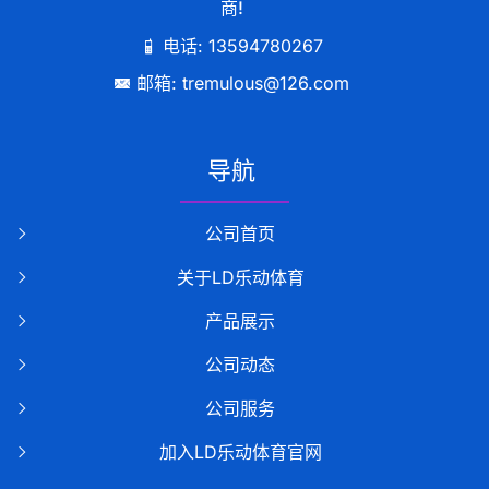
商!
电话: 13594780267
邮箱: tremulous@126.com
导航
公司首页
关于LD乐动体育
产品展示
公司动态
公司服务
加入LD乐动体育官网